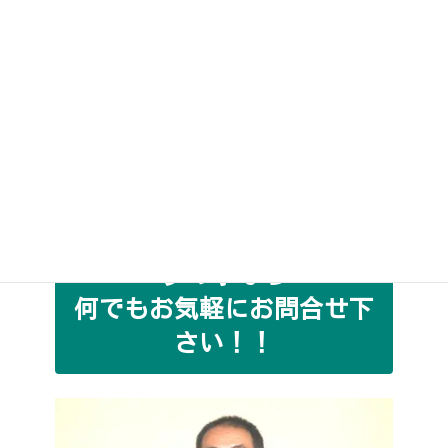
東
区・台東区・荒川区・豊島区・文京区・
京
千代田区・江東区・江戸川区・中央区・
都
港区
千
野田市・流山市・松戸市・市川市・柏
葉
市・我孫子市
県
椅子・ソファークリ―ニン
グの事なら
何でもお気軽にお問合せ下
さい！！